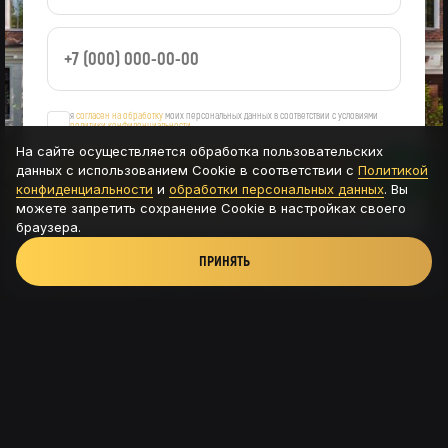
я
согласен на обработку
моих персональных данных в соответствии с условиями
политики конфиденциальности
На сайте осуществляется обработка пользовательских
данных с использованием Cookie в соответствии с
Политикой
ОСТАВИТЬ ЗАЯВКУ
конфиденциальности
и
обработки персональных данных
. Вы
можете запретить сохранение Cookie в настройках своего
браузера.
ПРИНЯТЬ
Новая Рига, ТРК Павлово подворье - д.Новинки,
115с8