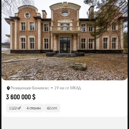
Резиденции Бенилюкс • 19 км от МКАД
3 600 000 $
1122 м²
4 спален
42 сот.