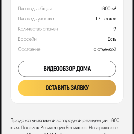
Площадь общая
1800 м²
Площадь участка
171 соток
Количество спален
9
Бассейн
Есть
Состояние
с отделкой
ВИДЕООБЗОР ДОМА
ОСТАВИТЬ ЗАЯВКУ
Описание
Продажа уникальной загородной резиденции 1800
кв.м. Поселок Резиденции Бенилюкс. Новорижское