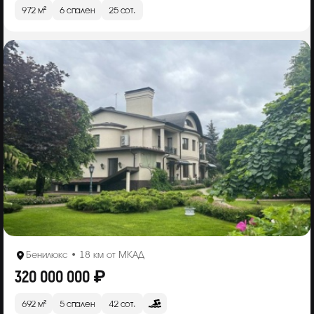
972 м²
6 спален
25 сот.
Бенилюкс • 18 км от МКАД
320 000 000 ₽
692 м²
5 спален
42 сот.