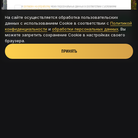
я
согласен на обработку
моих персональных данных в соответствии с условиями
политики конфиденциальности
На сайте осуществляется обработка пользовательских
данных с использованием Cookie в соответствии с
Политикой
ОСТАВИТЬ ЗАЯВКУ
конфиденциальности
и
обработки персональных данных
. Вы
можете запретить сохранение Cookie в настройках своего
браузера.
ПРИНЯТЬ
Новая Рига, ТРК Павлово подворье - д.Новинки,
115с8
+7 (926) 56-585-54
© 2025. NEWRIGAMAN
Политика конфиденциальности