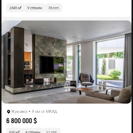
1845 м²
9 спален
76 сот.
Жуковка • 9 км от МКАД
6 800 000 $
620 м²
4 спален
11 сот.