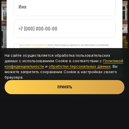
я
согласен на обработку
моих персональных данных в соответствии с условиями
политики конфиденциальности
На сайте осуществляется обработка пользовательских
данных с использованием Cookie в соответствии с
Политикой
ОСТАВИТЬ ЗАЯВКУ
конфиденциальности
и
обработки персональных данных
. Вы
можете запретить сохранение Cookie в настройках своего
браузера.
ПРИНЯТЬ