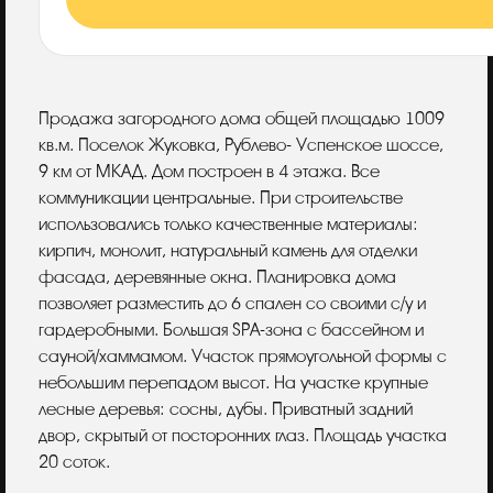
Описание
Продажа загородного дома общей площадью 1009
кв.м. Поселок Жуковка, Рублево- Успенское шоссе,
9 км от МКАД. Дом построен в 4 этажа. Все
коммуникации центральные. При строительстве
использовались только качественные материалы:
кирпич, монолит, натуральный камень для отделки
фасада, деревянные окна. Планировка дома
позволяет разместить до 6 спален со своими с/у и
гардеробными. Большая SPA-зона с бассейном и
сауной/хаммамом. Участок прямоугольной формы с
небольшим перепадом высот. На участке крупные
лесные деревья: сосны, дубы. Приватный задний
двор, скрытый от посторонних глаз. Площадь участка
20 соток.