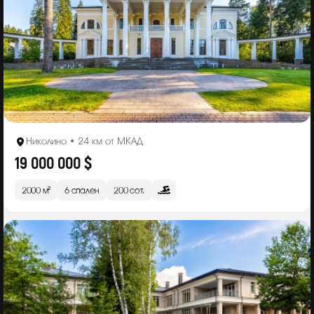
Николино • 24 км от МКАД
19 000 000 $
2000 м²
6 спален
200 сот.