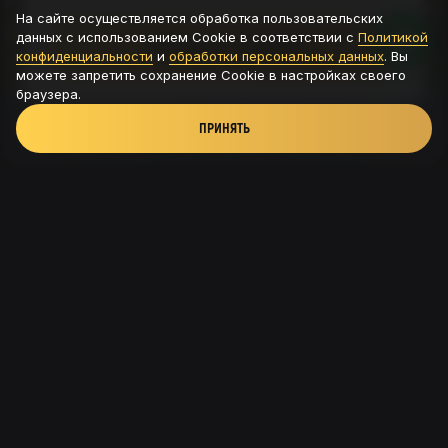
На сайте осуществляется обработка пользовательских
данных с использованием Cookie в соответствии с
Политикой
ОСТАВИТЬ ЗАЯВКУ
конфиденциальности
и
обработки персональных данных
. Вы
можете запретить сохранение Cookie в настройках своего
браузера.
ПРИНЯТЬ
Новая Рига, ТРК Павлово подворье - д.Новинки,
115с8
+7 (926) 56-585-54
© 2025. NEWRIGAMAN
Политика конфиденциальности
Согласие на обработку данных