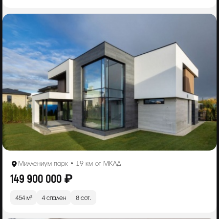
Миллениум парк • 19 км от МКАД
149 900 000 ₽
454 м²
4 спален
8 сот.