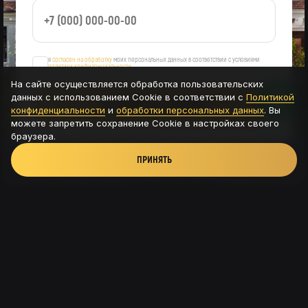
я
согласен на обработку
моих персональных данных в соответствии с условиями
политики конфиденциальности
На сайте осуществляется обработка пользовательских
данных с использованием Cookie в соответствии с
Политикой
ОСТАВИТЬ ЗАЯВКУ
конфиденциальности
и
обработки персональных данных
. Вы
можете запретить сохранение Cookie в настройках своего
браузера.
ПРИНЯТЬ
Новая Рига, ТРК Павлово подворье - д.Новинки,
115с8
+7 (926) 56-585-54