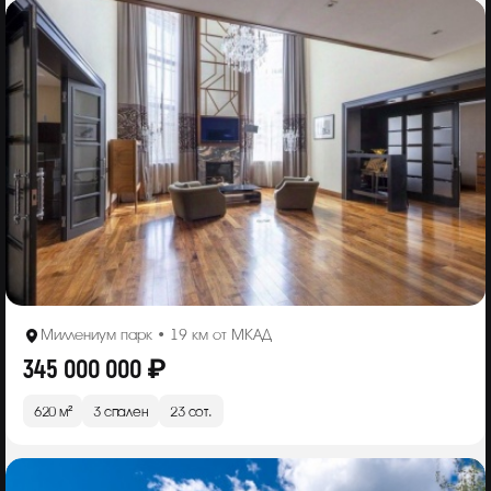
Миллениум парк • 19 км от МКАД
345 000 000 ₽
620 м²
3 спален
23 сот.