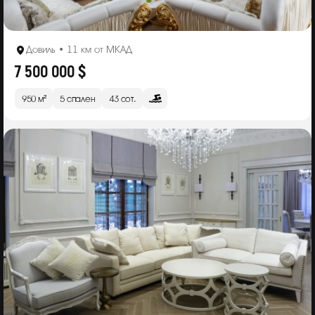
Довиль • 11 км от МКАД
7 500 000 $
950 м²
5 спален
43 сот.