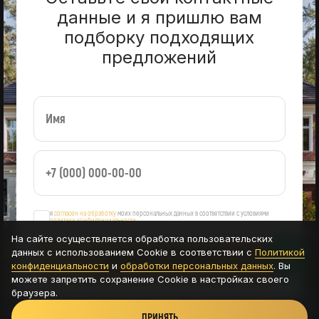
данные и я пришлю вам
подборку подходящих
предложений
я
согласен на обработку
моих персональных данных в соответствии с условиями
политики конфиденциальности
На сайте осуществляется обработка пользовательских
данных с использованием Cookie в соответствии с
Политикой
ОСТАВИТЬ ЗАЯВКУ
конфиденциальности
и
обработки персональных данных
. Вы
можете запретить сохранение Cookie в настройках своего
браузера.
ПРИНЯТЬ