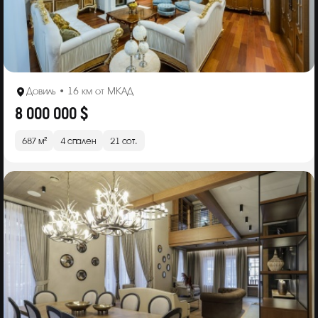
Довиль • 16 км от МКАД
8 000 000 $
687 м²
4 спален
21 сот.