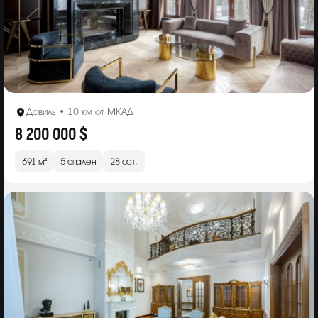
Довиль • 10 км от МКАД
8 200 000 $
691 м²
5 спален
28 сот.