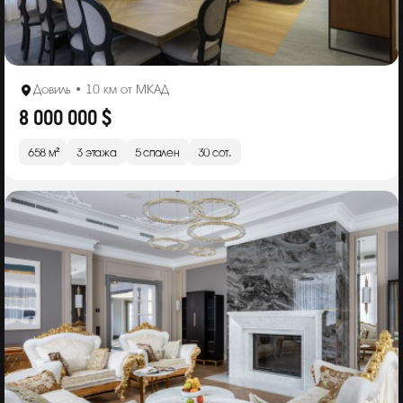
Довиль • 10 км от МКАД
8 000 000 $
658 м²
3 этажа
5 спален
30 сот.