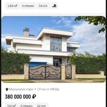
1200 м²
6 спален
34 сот.
Миллениум парк • 19 км от МКАД
380 000 000 ₽
510 м²
3 спален
22 сот.