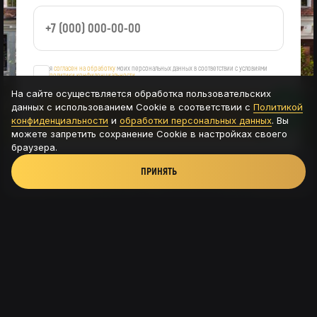
я
согласен на обработку
моих персональных данных в соответствии с условиями
политики конфиденциальности
На сайте осуществляется обработка пользовательских
данных с использованием Cookie в соответствии с
Политикой
ОСТАВИТЬ ЗАЯВКУ
конфиденциальности
и
обработки персональных данных
. Вы
можете запретить сохранение Cookie в настройках своего
браузера.
ПРИНЯТЬ
Новая Рига, ТРК Павлово подворье - д.Новинки,
115с8
+7 (926) 56-585-54