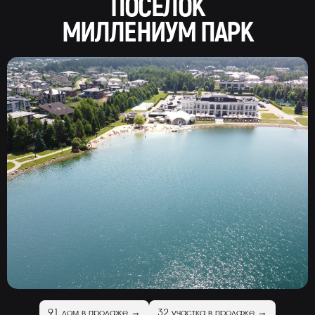
ПОСЁЛОК
МИЛЛЕНИУМ ПАРК
91 дом в продаже →
32 участка в продаже →