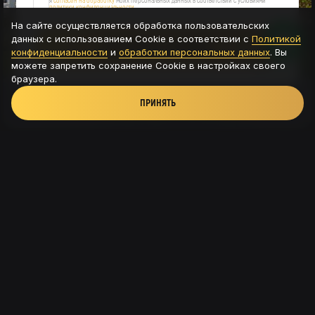
я
согласен на обработку
моих персональных данных в соответствии с условиями
политики конфиденциальности
На сайте осуществляется обработка пользовательских
данных с использованием Cookie в соответствии с
Политикой
ОСТАВИТЬ ЗАЯВКУ
конфиденциальности
и
обработки персональных данных
. Вы
можете запретить сохранение Cookie в настройках своего
браузера.
ПРИНЯТЬ
Новая Рига, ТРК Павлово подворье - д.Новинки,
115с8
+7 (926) 56-585-54
© 2025. NEWRIGAMAN
Политика конфиденциальности
Согласие на обработку данных