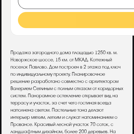
Описание
Продажа загородного дома площадью 1250 кв. м.
Новоржское шоссе, 15 км. от МКАД. Коттежный
поселок Павлово. Дом построен в 2 этажа под ключ
по индивидуальному проекту. Планировочное
решение разработано совместно с архитектором
Валерием Сеглиным с полным отказом от коридорных
систем. Панорамное остекление открывает вид на
террасу и участок, за счет чего гостиная всегда
наполнена светом. Пастельные тона делают
интерьер мягким, легким и служат напоминанием о
Провансе. Красивый лесной участок 70 соток, с
ландшафтным дизайном, более 200 деревьев. На