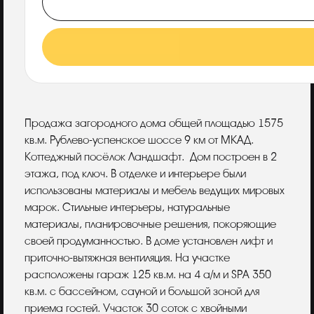
Описание
Продажа загородного дома общей площадью 1575
кв.м. Рублево-успенское шоссе 9 км от МКАД.
Коттеджный посёлок Ландшафт. Дом построен в 2
этажа, под ключ. В отделке и интерьере были
использованы материалы и мебель ведущих мировых
марок. Стильные интерьеры, натуральные
материалы, планировочные решения, покоряющие
своей продуманностью. В доме установлен лифт и
приточно-вытяжная вентиляция. На участке
расположены гараж 125 кв.м. на 4 а/м и SPA 350
кв.м. с бассейном, сауной и большой зоной для
приема гостей. Участок 30 соток с хвойными