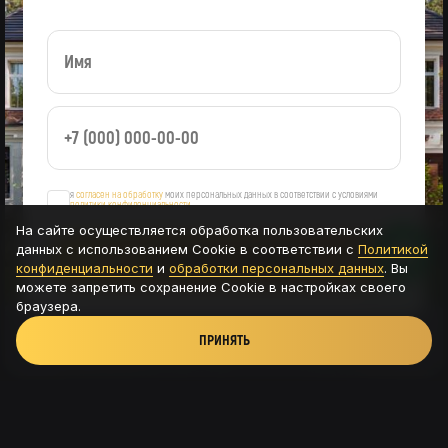
я
согласен на обработку
моих персональных данных в соответствии с условиями
политики конфиденциальности
На сайте осуществляется обработка пользовательских
данных с использованием Cookie в соответствии с
Политикой
ОСТАВИТЬ ЗАЯВКУ
конфиденциальности
и
обработки персональных данных
. Вы
можете запретить сохранение Cookie в настройках своего
браузера.
ПРИНЯТЬ