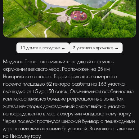
10 домов в продаже →
3 участка в продаже →
Мэдисон Парк - это элитный коттеджный поселок в
окружении векового леса. Расположен на 25 км
Новорижского шоссе. Территория этого камерного
поселка площадью 52 гектара разбита на 163 участка
площадью от 15 до 150 соток. Отличительной особенностью
комплекса являются большие рекреационные зоны. Так
жители некоторых домовладений смогут выйти с участка
непосредственно в лес, к озеру или ландшафтному парку.
Через поселок протянулся широкий бульвар с пешеходными
дорожками вымощенными брусчаткой. Возможность выезда
на Николину гору.