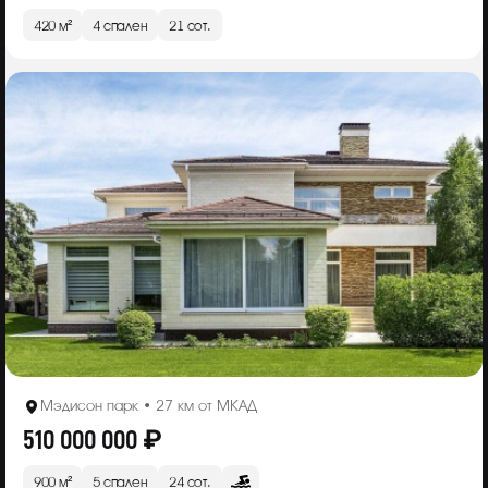
420 м²
4 спален
21 сот.
Мэдисон парк • 27 км от МКАД
510 000 000 ₽
900 м²
5 спален
24 сот.