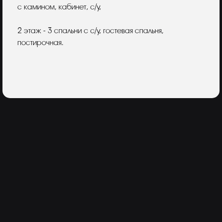
с камином, кабинет, с/у,
2 этаж - 3 спальни с с/у, гостевая спальня,
постирочная.