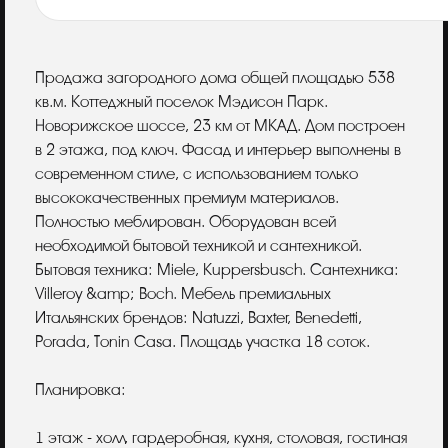
Описание
Продажа загородного дома общей площадью 538
кв.м. Коттеджный поселок Мэдисон Парк.
Новорижское шоссе, 23 км от МКАД. Дом построен
в 2 этажа, под ключ. Фасад и интерьер выполнены в
современном стиле, с использованием только
высококачественных премиум материалов.
Полностью меблирован. Оборудован всей
необходимой бытовой техникой и сантехникой.
Бытовая техника: Miele, Kuppersbusch. Сантехника:
Villeroy &amp; Boch. Мебель премиальных
Итальянских брендов: Natuzzi, Baxter, Benedetti,
Porada, Tonin Casa. Площадь участка 18 соток.
Планировка:
1 этаж - холл, гардеробная, кухня, столовая, гостиная