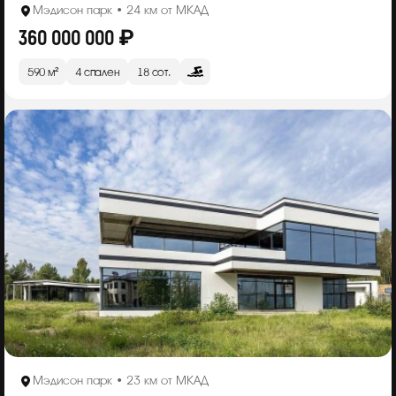
Мэдисон парк • 24 км от МКАД
360 000 000 ₽
590 м²
4 спален
18 сот.
Мэдисон парк • 23 км от МКАД