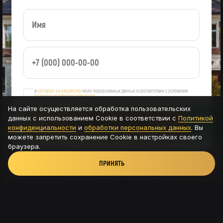
я
согласен на обработку
моих персональных данных в соответствии с условиями
политики конфиденциальности
На сайте осуществляется обработка пользовательских
данных с использованием Cookie в соответствии с
Политикой
ОСТАВИТЬ ЗАЯВКУ
конфиденциальности
и
обработки персональных данных
. Вы
можете запретить сохранение Cookie в настройках своего
браузера.
ПРИНЯТЬ