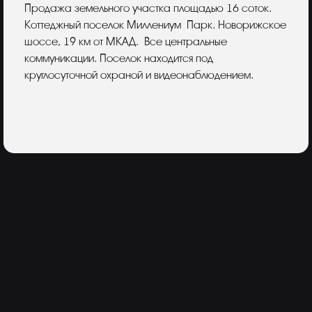
Описание
Продажа земельного участка площадью 16 соток.
Коттеджный поселок Миллениум Парк. Новорижское
шоссе, 19 км от МКАД. Все центральные
коммуникации. Поселок находится под
круглосуточной охраной и видеонаблюдением.