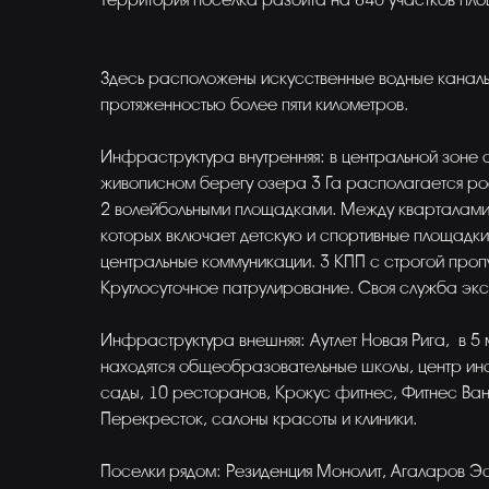
Территория поселка разбита на 840 участков площ
Здесь расположены искусственные водные канал
протяженностью более пяти километров.
Инфраструктура внутренняя: в центральной зоне 
живописном берегу озера 3 Га располагается р
2 волейбольными площадками. Между кварталами 
которых включает детскую и спортивные площадки,
центральные коммуникации. 3 КПП с строгой проп
Круглосуточное патрулирование. Своя служба экс
Инфраструктура внешняя: Аутлет Новая Рига, в 5 
находятся общеобразовательные школы, центр ино
сады, 10 ресторанов, Крокус фитнес, Фитнес Ван
Перекресток, салоны красоты и клиники.
Поселки рядом: Резиденция Монолит, Агаларов Эс