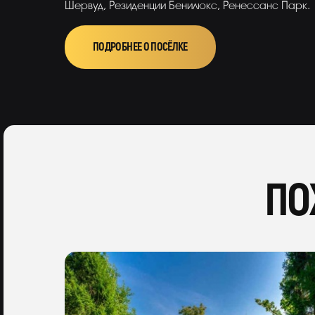
Шервуд, Резиденции Бенилюкс, Ренессанс Парк.
ПОДРОБНЕЕ О ПОСЁЛКЕ
ПО