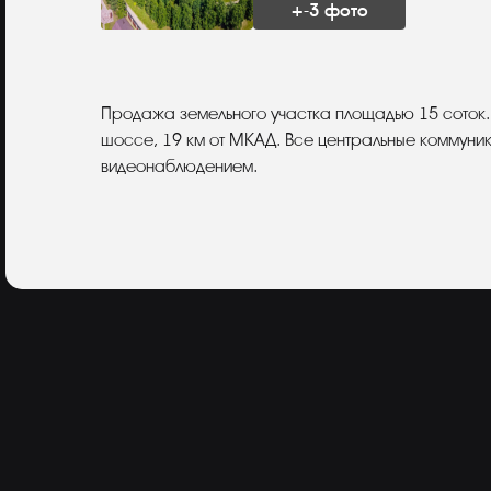
+-3 фото
Описание
Продажа земельного участка площадью 15 соток
шоссе, 19 км от МКАД. Все центральные коммуник
видеонаблюдением.