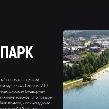
ПАРК
жный поселок с водными
жскому шоссе. Площадь 310
енных широким бульварным
 линиями газонов. Это придает
ный подъезд к каждому дому.