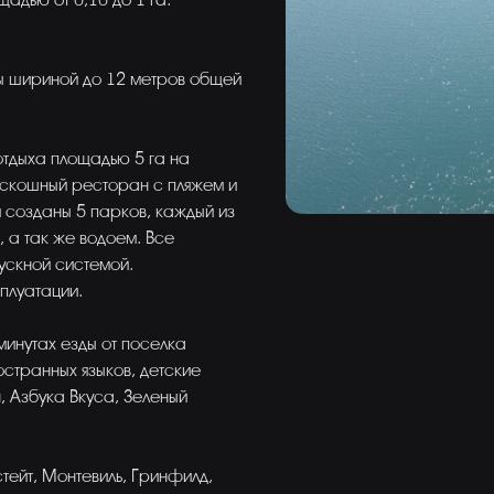
адью от 0,10 до 1 га.
ы шириной до 12 метров общей
отдыха площадью 5 га на
оскошный ресторан с пляжем и
созданы 5 парков, каждый из
 а так же водоем. Все
ускной системой.
плуатации.
минутах езды от поселка
странных языков, детские
, Азбука Вкуса, Зеленый
тейт, Монтевиль, Гринфилд,