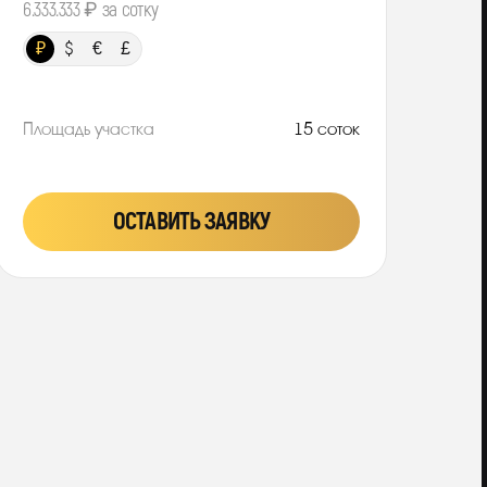
6.333.333 ₽ за сотку
₽
$
€
£
Площадь участка
15 соток
ОСТАВИТЬ ЗАЯВКУ