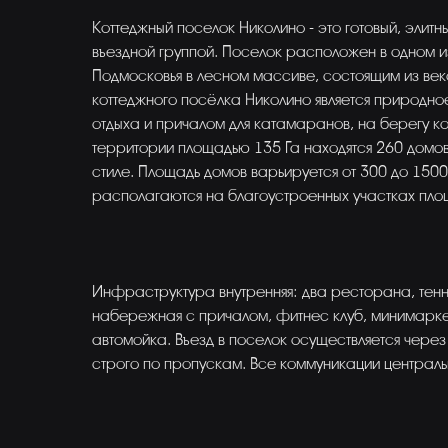
Коттеджный поселок Николино - это готовый, элит
въездной группой. Поселок расположен в одном 
Подмосковья в лесном массиве, состоящим из век
коттеджного посёлка Николино является природн
отдыха и причалом для катамаранов, на берегу к
территории площадью 135 Га находятся 260 домо
стиле. Площадь домов варьируется от 300 до 1500
располагаются на благоустроенных участках площ
Инфраструктура внутренняя: два ресторана, тенн
набережная с причалом, фитнес клуб, минимаркет
автомойка. Въезд в поселок осуществляется через
строго по пропускам. Все коммуникации централь