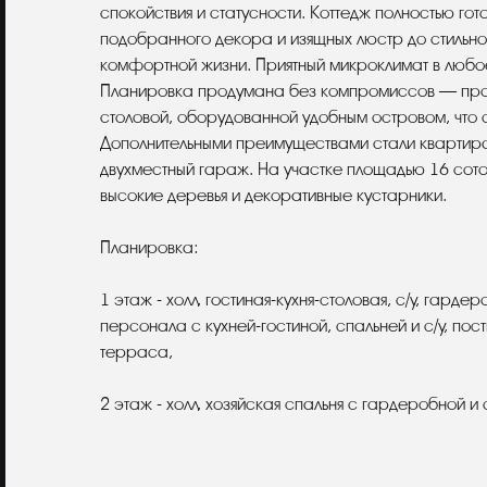
спокойствия и статусности. Коттедж полностью го
подобранного декора и изящных люстр до стильно
комфортной жизни. Приятный микроклимат в любо
Планировка продумана без компромиссов — прос
столовой, оборудованной удобным островом, что 
Дополнительными преимуществами стали квартира
двухместный гараж. На участке площадью 16 сот
высокие деревья и декоративные кустарники.
Планировка:
1 этаж - холл, гостиная-кухня-столовая, с/у, гарде
персонала с кухней-гостиной, спальней и с/у, пос
терраса,
2 этаж - холл, хозяйская спальня с гардеробной и 