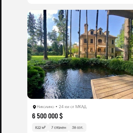
Николино • 24 км от МКАД
6 500 000 $
822 м²
7 спален
38 сот.