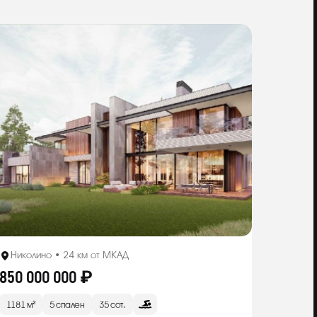
Николино • 24 км от МКАД
850 000 000 ₽
1181 м²
5 спален
35 сот.