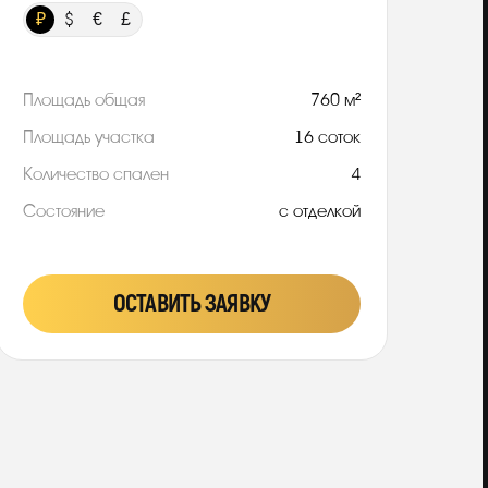
₽
$
€
£
Площадь общая
760 м²
Площадь участка
16 соток
Количество спален
4
Состояние
с отделкой
ОСТАВИТЬ ЗАЯВКУ