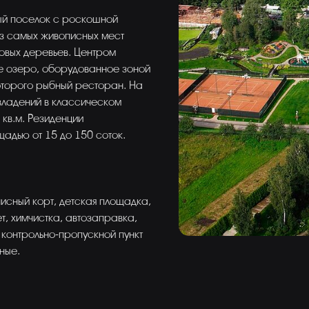
ный поселок с роскошной
из самых живописных мест
овых деревьев. Центром
ое озеро, оборудованное зоной
оторого рыбный ресторан. На
владений в классическом
 кв.м. Резиденции
адью от 15 до 150 соток.
исный корт, детская площадка,
, химчистка, автозаправка,
 контрольно-пропускной пункт
ные.