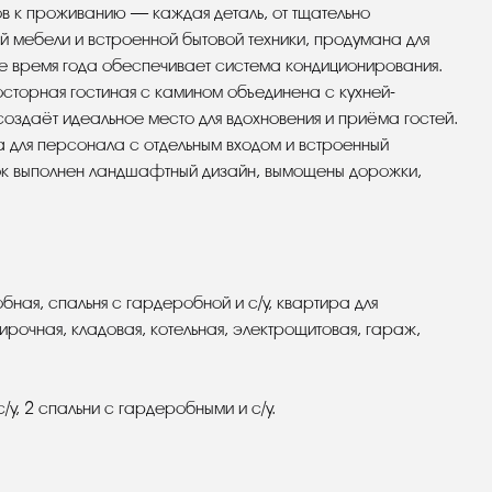
тов к проживанию — каждая деталь, от тщательно
й мебели и встроенной бытовой техники, продумана для
е время года обеспечивает система кондиционирования.
торная гостиная с камином объединена с кухней-
создаёт идеальное место для вдохновения и приёма гостей.
 для персонала с отдельным входом и встроенный
ок выполнен ландшафтный дизайн, вымощены дорожки,
робная, спальня с гардеробной и с/у, квартира для
тирочная, кладовая, котельная, электрощитовая, гараж,
с/у, 2 спальни с гардеробными и с/у.