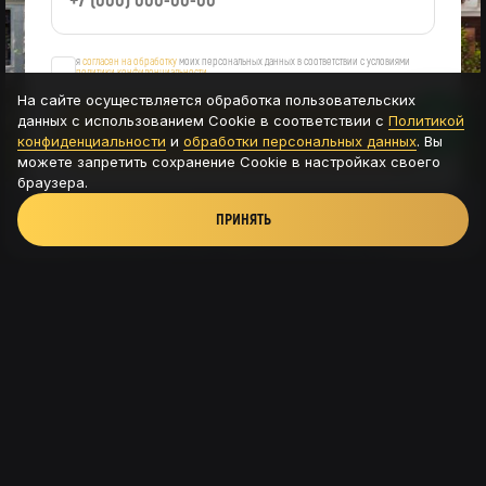
я
согласен на обработку
моих персональных данных в соответствии с условиями
политики конфиденциальности
На сайте осуществляется обработка пользовательских
данных с использованием Cookie в соответствии с
Политикой
ОСТАВИТЬ ЗАЯВКУ
конфиденциальности
и
обработки персональных данных
. Вы
можете запретить сохранение Cookie в настройках своего
браузера.
ПРИНЯТЬ
Новая Рига, ТРК Павлово подворье - д.Новинки,
115с8
+7 (926) 56-585-54