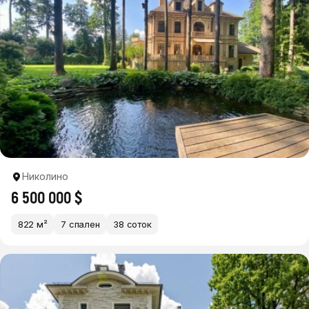
Николино
6 500 000 $
822 м²
7 спален
38 соток