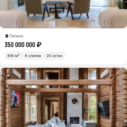
Лапино
350 000 000 ₽
655 м²
6 спален
20 соток