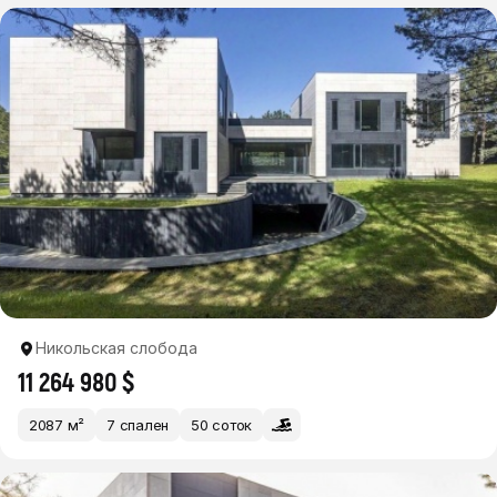
Никольская слобода
11 264 980 $
2087 м²
7 спален
50 соток