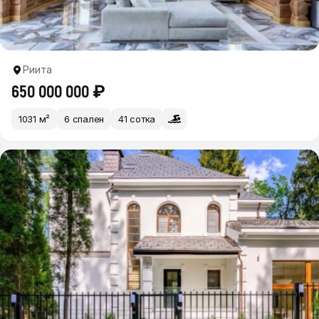
Риита
650 000 000 ₽
1031 м²
6 спален
41 сотка