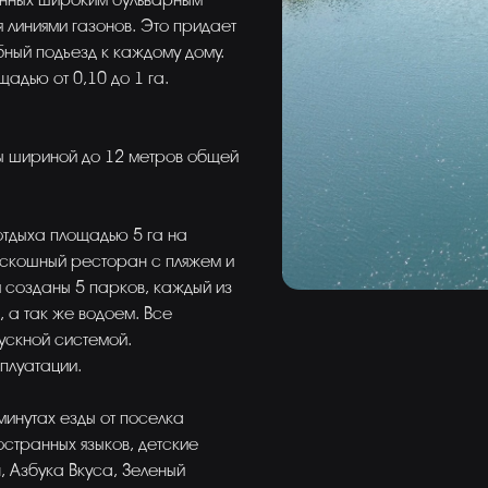
енных широким бульварным
 линиями газонов. Это придает
ный подъезд к каждому дому.
адью от 0,10 до 1 га.
ы шириной до 12 метров общей
отдыха площадью 5 га на
оскошный ресторан с пляжем и
созданы 5 парков, каждый из
 а так же водоем. Все
ускной системой.
плуатации.
минутах езды от поселка
странных языков, детские
, Азбука Вкуса, Зеленый