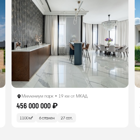
Миллениум парк • 19 км от МКАД
456 000 000 ₽
1100 м²
6 спален
27 сот.