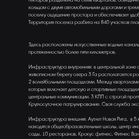
гектаров разделена на семь кварталов, объедин
кольцом с двумя автомобильными дорогами и тремя
поселку ощущение простора и обеспечивает удоб
Территория поселка разбита на 840 участков площ
Здесь расположены искусственные водные канал
протяженностью более пяти километров.
Инфраструктура внутренняя: в центральной зоне 
живописном берегу озера 3 Га располагается р
2 волейбольными площадками. Между кварталами 
которых включает детскую и спортивные площадки,
центральные коммуникации. 3 КПП с строгой проп
Круглосуточное патрулирование. Своя служба экс
Инфраструктура внешняя: Аутлет Новая Рига, в 5 
находятся общеобразовательные школы, центр ино
сады, 10 ресторанов, Крокус фитнес, Фитнес Ван