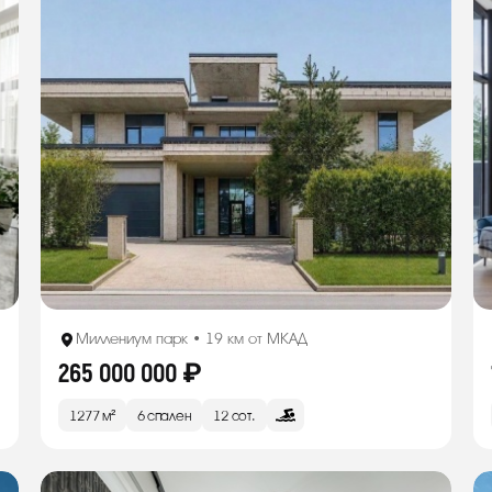
Миллениум парк • 19 км от МКАД
265 000 000 ₽
1277 м²
6 спален
12 сот.