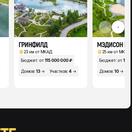
‹
›
ГРИНФИЛД
МЭДИСОН ПА
23 км от МКАД
25 км от МКАД
Бюджет: от
115 000 000 ₽
Бюджет: от
120 
Домов:
13
→
Участков:
4
→
Домов:
10
→
У