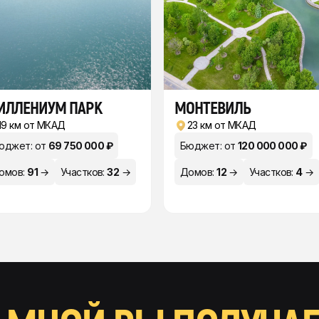
ИЛЛЕНИУМ ПАРК
МОНТЕВИЛЬ
19 км от МКАД
23 км от МКАД
юджет: от
69 750 000 ₽
Бюджет: от
120 000 000 ₽
омов:
91
→
Участков:
32
→
Домов:
12
→
Участков:
4
→