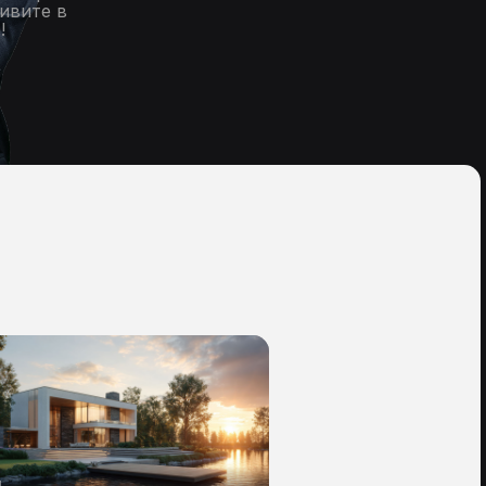
ивите в
!