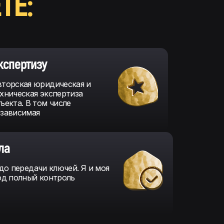
ТЕ:
кспертизу
торская юридическая и
хническая экспертиза
ъекта. В том числе
езависимая
ла
до передачи ключей. Я и моя
од полный контроль