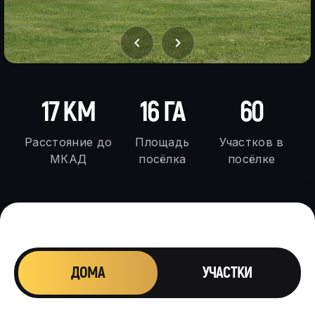
chevron_left
chevron_right
17 КМ
16 ГА
60
Расстояние до
Площадь
Участков в
МКАД
посёлка
посёлке
ДОМА
УЧАСТКИ