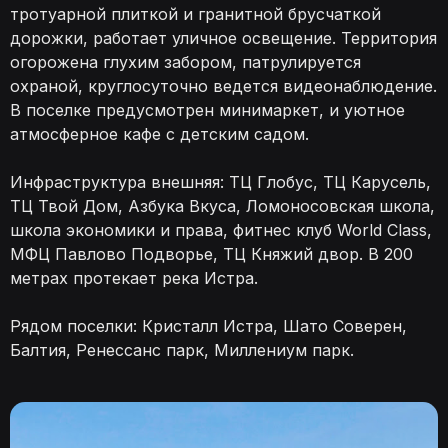
тротуарной плиткой и гранитной брусчаткой
дорожки, работает уличное освещение. Территория
огорожена глухим забором, патрулируется
охраной, круглосуточно ведется видеонаблюдение.
В поселке предус­мотрен мини­маркет, и уют­ное
атмосфер­ное кафе с детским садом.
Инфраструктура внешняя: ТЦ Глобус, ТЦ Карусель,
ТЦ Твой Дом, Азбука Вкуса, Ломоносовская школа,
школа экономики и права, фитнес клуб World Class,
МФЦ Павлово Подворье, ТЦ Княжий двор. В 200
метрах протекает река Истра.
Рядом поселки: Кристалл Истра, Шато Соверен,
Балтия, Ренессанс парк, Миллениум парк.