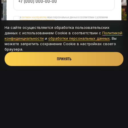
я
согласен на обработку
моих персональных данных в соответствии с условиями
политики конфиденциальности
На сайте осуществляется обработка пользовательских
данных с использованием Cookie в соответствии с
Политикой
ОСТАВИТЬ ЗАЯВКУ
конфиденциальности
и
обработки персональных данных
. Вы
можете запретить сохранение Cookie в настройках своего
браузера.
ПРИНЯТЬ
Новая Рига, ТРК Павлово подворье - д.Новинки,
115с8
+7 (926) 56-585-54