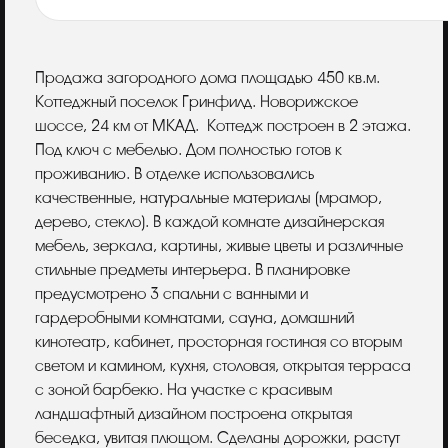
Описание
Продажа загородного дома площадью 450 кв.м.
Коттеджный поселок Гринфилд. Новорижское
шоссе, 24 км от МКАД. Коттедж построен в 2 этажа.
Под ключ с мебелью. Дом полностью готов к
проживанию. В отделке использовались
качественные, натуральные материалы (мрамор,
дерево, стекло). В каждой комнате дизайнерская
мебель, зеркала, картины, живые цветы и различные
стильные предметы интерьера. В планировке
предусмотрено 3 спальни с ванными и
гардеробными комнатами, сауна, домашний
кинотеатр, кабинет, просторная гостиная со вторым
светом и камином, кухня, столовая, открытая терраса
с зоной барбекю. На участке с красивым
ландшафтный дизайном построена открытая
беседка, увитая плющом. Сделаны дорожки, растут