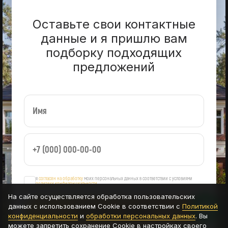
Оставьте свои контактные
данные и я пришлю вам
подборку подходящих
предложений
я
согласен на обработку
моих персональных данных в соответствии с условиями
политики конфиденциальности
На сайте осуществляется обработка пользовательских
данных с использованием Cookie в соответствии с
Политикой
ОСТАВИТЬ ЗАЯВКУ
конфиденциальности
и
обработки персональных данных
. Вы
можете запретить сохранение Cookie в настройках своего