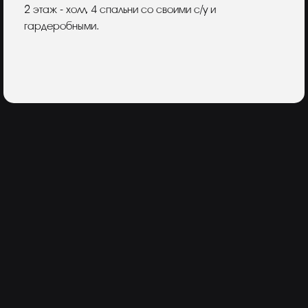
2 этаж - холл, 4 спальни со своими с/у и
гардеробными.