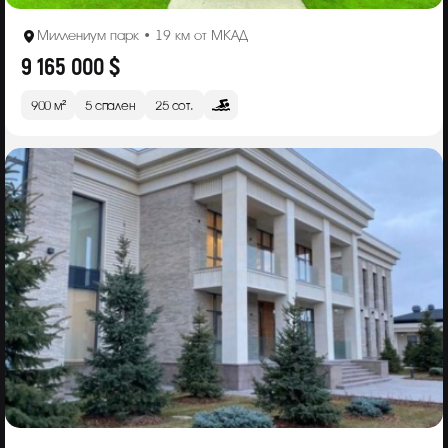
Миллениум парк • 19 км от МКАД
9 165 000 $
900 м²
5 спален
25 сот.