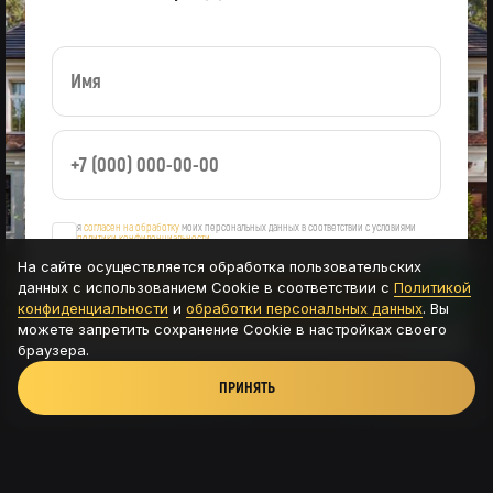
я
согласен на обработку
моих персональных данных в соответствии с условиями
политики конфиденциальности
На сайте осуществляется обработка пользовательских
данных с использованием Cookie в соответствии с
Политикой
ОСТАВИТЬ ЗАЯВКУ
конфиденциальности
и
обработки персональных данных
. Вы
можете запретить сохранение Cookie в настройках своего
браузера.
ПРИНЯТЬ