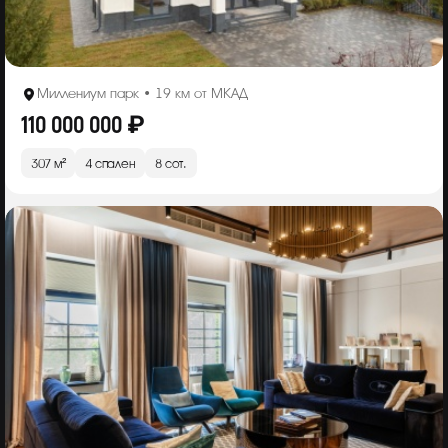
Миллениум парк • 19 км от МКАД
110 000 000 ₽
307 м²
4 спален
8 сот.