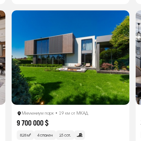
Миллениум парк • 19 км от МКАД
9 700 000 $
828 м²
4 спален
23 сот.