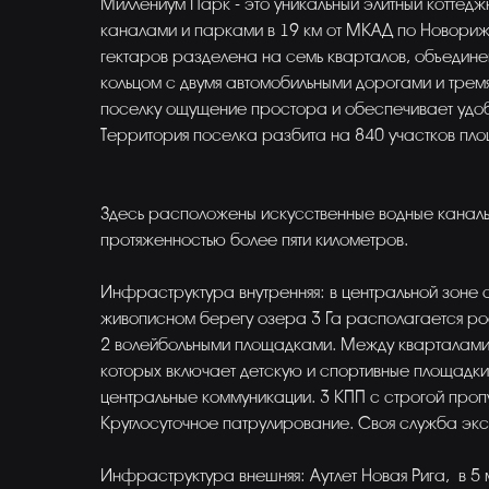
Миллениум Парк - это уникальный элитный коттед
каналами и парками в 19 км от МКАД по Новори
гектаров разделена на семь кварталов, объедин
кольцом с двумя автомобильными дорогами и тремя
поселку ощущение простора и обеспечивает удоб
Территория поселка разбита на 840 участков площ
Здесь расположены искусственные водные канал
протяженностью более пяти километров.
Инфраструктура внутренняя: в центральной зоне 
живописном берегу озера 3 Га располагается р
2 волейбольными площадками. Между кварталами 
которых включает детскую и спортивные площадки,
центральные коммуникации. 3 КПП с строгой проп
Круглосуточное патрулирование. Своя служба экс
Инфраструктура внешняя: Аутлет Новая Рига, в 5 