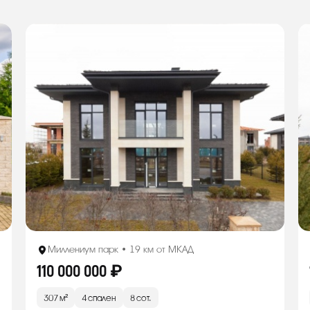
Миллениум парк • 19 км от МКАД
110 000 000 ₽
307 м²
4 спален
8 сот.