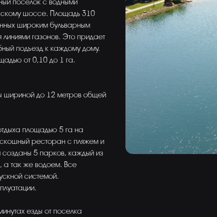
жный поселок с водными
жскому шоссе. Площадь 310
енных широким бульварным
 линиями газонов. Это придает
ный подъезд к каждому дому.
адью от 0,10 до 1 га.
ы шириной до 12 метров общей
отдыха площадью 5 га на
оскошный ресторан с пляжем и
созданы 5 парков, каждый из
 а так же водоем. Все
ускной системой.
плуатации.
минутах езды от поселка