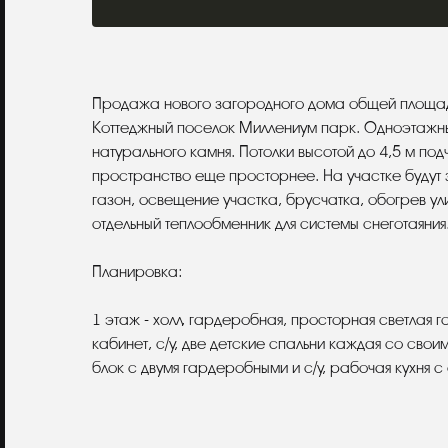
Описание
Продажа нового загородного дома общей площад
Коттеджный поселок Миллениум парк. Одноэтажны
натурального камня. Потолки высотой до 4,5 м по
пространство еще просторнее. На участке будут
газон, освещение участка, брусчатка, обогрев у
отдельный теплообменник для системы снеготаяния
Планировка:
1 этаж - холл, гардеробная, просторная светлая г
кабинет, с/у, две детские спальни каждая со свои
блок с двумя гардеробными и с/у, рабочая кухня с