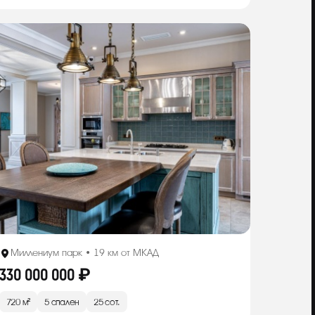
Миллениум парк • 19 км от МКАД
330 000 000 ₽
720 м²
5 спален
25 сот.