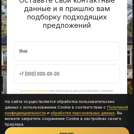
Оставьте свои контактные
данные и я пришлю вам
подборку подходящих
предложений
я
согласен на обработку
моих персональных данных в соответствии с условиями
политики конфиденциальности
На сайте осуществляется обработка пользовательских
данных с использованием Cookie в соответствии с
Политикой
ОСТАВИТЬ ЗАЯВКУ
конфиденциальности
и
обработки персональных данных
. Вы
можете запретить сохранение Cookie в настройках своего
браузера.