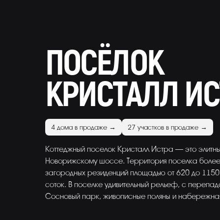
ПОСЁЛОК
КРИСТАЛЛ ИС
4 дома в продаже →
27 участков в продаже →
Коттеджный поселок Кристалл Истра — это элитны
Новорижскому шоссе. Территория поселка более 
загородных резиденций площадью от 620 до 1150 к
соток. В поселке удивительный рельеф, с перепад
Сосновый парк, живописные поляны и набережная