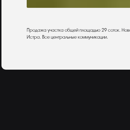
Описание
Продажа участка общей площадью 29 соток. Нов
Истра. Все центральные коммуникации.