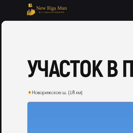
УЧАСТОК В 
Новорижское ш. (18 км)