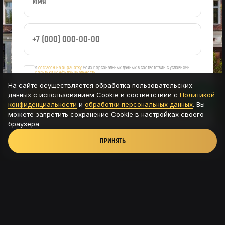
я
согласен на обработку
моих персональных данных в соответствии с условиями
политики конфиденциальности
На сайте осуществляется обработка пользовательских
данных с использованием Cookie в соответствии с
Политикой
ОСТАВИТЬ ЗАЯВКУ
конфиденциальности
и
обработки персональных данных
. Вы
можете запретить сохранение Cookie в настройках своего
браузера.
ПРИНЯТЬ
Новая Рига, ТРК Павлово подворье - д.Новинки,