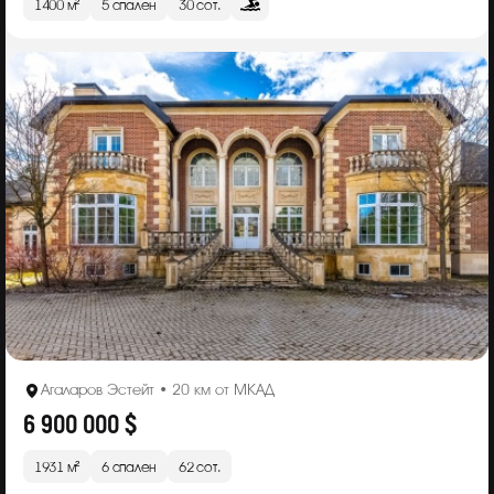
1400 м²
5 спален
30 сот.
Агаларов Эстейт • 20 км от МКАД
6 900 000 $
1931 м²
6 спален
62 сот.