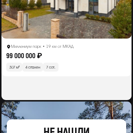
Миллениум парк • 19 км от МКАД
99 000 000 ₽
307 м²
4 спален
7 сот.
НЕ НАШЛИ