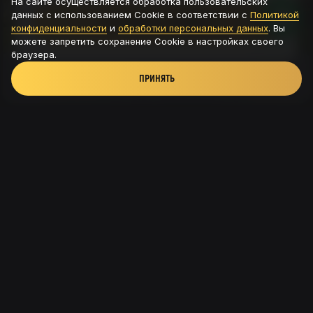
На сайте осуществляется обработка пользовательских
данных с использованием Cookie в соответствии с
Политикой
ОСТАВИТЬ ЗАЯВКУ
конфиденциальности
и
обработки персональных данных
. Вы
можете запретить сохранение Cookie в настройках своего
браузера.
ПРИНЯТЬ
Новая Рига, ТРК Павлово подворье - д.Новинки,
115с8
+7 (926) 56-585-54
© 2025. NEWRIGAMAN
Политика конфиденциальности
Согласие на обработку данных