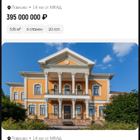
Павлово • 14 км от МКАД
395 000 000 ₽
535 м²
6 спален
20 сот.
Павлово • 14 км от МКАД