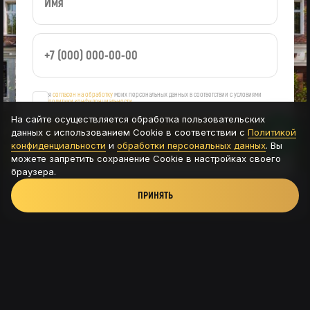
я
согласен на обработку
моих персональных данных в соответствии с условиями
политики конфиденциальности
На сайте осуществляется обработка пользовательских
данных с использованием Cookie в соответствии с
Политикой
ОСТАВИТЬ ЗАЯВКУ
конфиденциальности
и
обработки персональных данных
. Вы
можете запретить сохранение Cookie в настройках своего
браузера.
ПРИНЯТЬ
Новая Рига, ТРК Павлово подворье - д.Новинки,