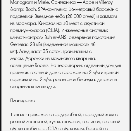
Monogram и Miele. Сантехника — Ааре и Villeroy
&amp; Boch. SPA-комплекс: 16-метровый бассейн с
подсветкой Звездное небо (28 000 огней) и хаммам
из мрамора. Кинозал на 10 мест с акустикой
премиум-класса (США). Инженерные системы:
климат-контроль Buhler-ANS, резервная подстанция
Generac 28 кВт (выделенная мощность 48
квт). Ландшафт 35 соток, граничащий с
лесом. Дорожки из малинового кварцита,
освещение Robers. На территории: отдельный дом для
приемов, гостевой дом с гаражом на 2 м/м и крытой
парковкой на 2 м/м, ротанговая беседка, детская и
спортивная площадки.
Планировка:
1 этаж - прихожая с гардеробной, парадный холл с
резной лестницей, кухня, столовая, гостиная, гостевой
с/у, два кабинета, СПА с с/у, хамам, бассейн с