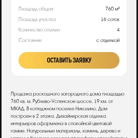
Площадь общая
760 м²
Площадь участка
16 соток
Количество спален
4
Состояние
с отделкой
ОСТАВИТЬ ЗАЯВКУ
Описание
Продажа роскошного загородного дома площадью
760 кв. м. Рублево-Успенское шоссе, 19 км. от
МКАД. В коттеджном поселке Николино. Дом
построен в 2 этажа. Дизайнерская отделка
интерьеров оформлена в спокойной цветовой
гамме. Натуральные материалы, камень, дерево и