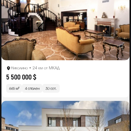
Николино • 24 км от МКАД
5 500 000 $
665 м²
4 спален
30 сот.