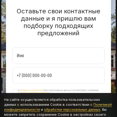
Оставьте свои контактные
данные и я пришлю вам
подборку подходящих
предложений
я
согласен на обработку
моих персональных данных в соответствии с условиями
политики конфиденциальности
На сайте осуществляется обработка пользовательских
данных с использованием Cookie в соответствии с
Политикой
ОСТАВИТЬ ЗАЯВКУ
конфиденциальности
и
обработки персональных данных
. Вы
можете запретить сохранение Cookie в настройках своего