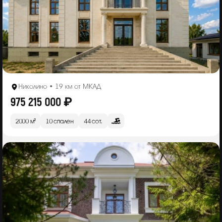
Николино • 19 км от МКАД
975 215 000 ₽
2000 м²
10 спален
44 сот.