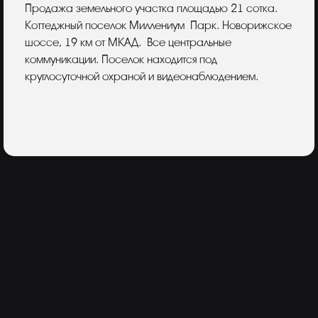
Описание
Продажа земельного участка площадью 21 сотка.
Коттеджный поселок Миллениум Парк. Новорижское
шоссе, 19 км от МКАД. Все центральные
коммуникации. Поселок находится под
круглосуточной охраной и видеонаблюдением.