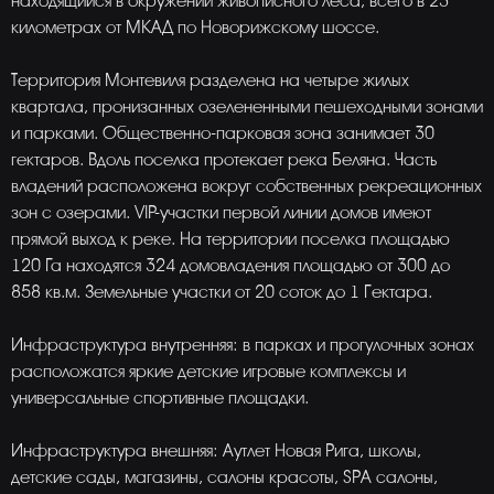
находящийся в окружении живописного леса, всего в 23
километрах от МКАД по Новорижскому шоссе.
Территория Монтевиля разделена на четыре жилых
квартала, пронизанных озелененными пешеходными зонами
и парками. Общественно-парковая зона занимает 30
гектаров. Вдоль поселка протекает река Беляна. Часть
владений расположена вокруг собственных рекреационных
зон с озерами. VIP-участки первой линии домов имеют
прямой выход к реке. На территории поселка площадью
120 Га находятся 324 домовладения площадью от 300 до
858 кв.м. Земельные участки от 20 соток до 1 Гектара.
Инфраструктура внутренняя: в парках и прогулочных зонах
расположатся яркие детские игровые комплексы и
универсальные спортивные площадки.
Инфраструктура внешняя: Аутлет Новая Рига, школы,
детские сады, магазины, салоны красоты, SPA салоны,