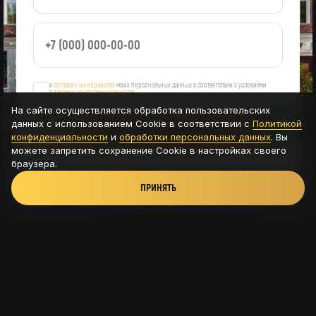
я
согласен на обработку
моих персональных данных в соответствии с условиями
политики конфиденциальности
На сайте осуществляется обработка пользовательских
данных с использованием Cookie в соответствии с
Политикой
ОСТАВИТЬ ЗАЯВКУ
конфиденциальности
и
обработки персональных данных
. Вы
можете запретить сохранение Cookie в настройках своего
браузера.
ПРИНЯТЬ
Новая Рига, ТРК Павлово подворье - д.Новинки,
115с8