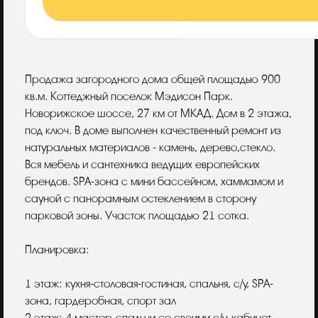
Описание
Продажа загородного дома общей площадью 900
кв.м. Коттеджный поселок Мэдисон Парк.
Новорижское шоссе, 27 км от МКАД. Дом в 2 этажа,
под ключ. В доме выполнен качественный ремонт из
натуральных материалов - камень, дерево,стекло.
Вся мебель и сантехника ведущих европейских
брендов. SPA-зона с мини бассейном, хаммамом и
сауной с панорамным остеклением в сторону
парковой зоны. Участок площадью 21 сотка.
Планировка:
1 этаж: кухня-столовая-гостиная, спальня, с/у, SPA-
зона, гардеробная, спорт зал