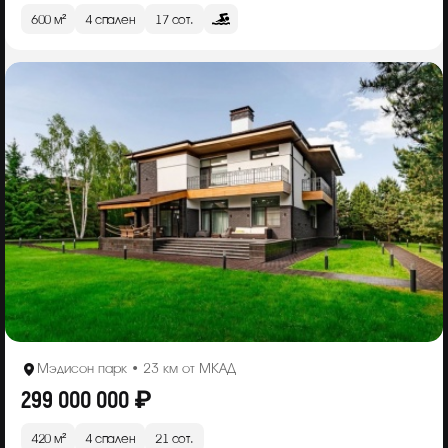
600 м²
4 спален
17 сот.
Мэдисон парк • 23 км от МКАД
299 000 000 ₽
420 м²
4 спален
21 сот.