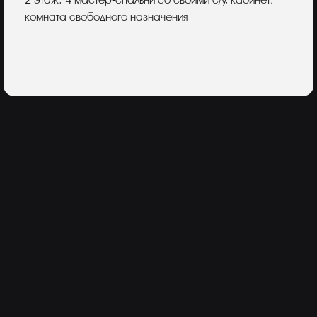
2 этаж: 4 мастер-спальни со своими с/у, кабинет,
комната свободного назначения