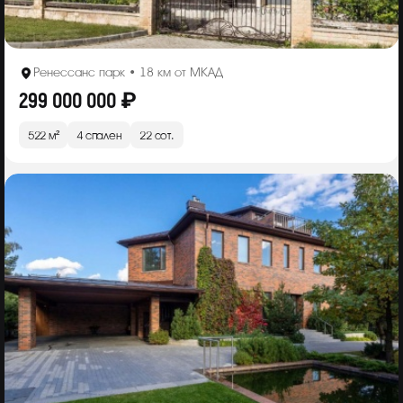
Ренессанс парк • 18 км от МКАД
299 000 000 ₽
522 м²
4 спален
22 сот.