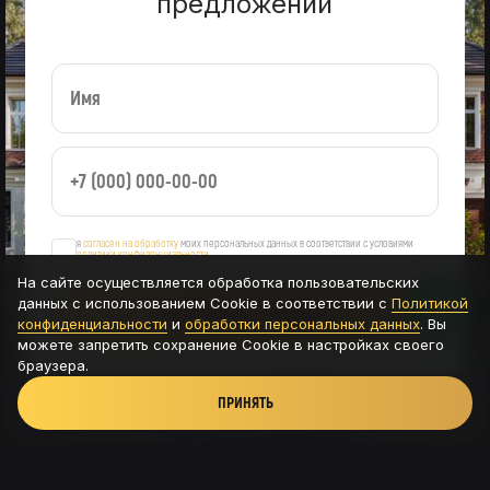
предложений
я
согласен на обработку
моих персональных данных в соответствии с условиями
политики конфиденциальности
На сайте осуществляется обработка пользовательских
данных с использованием Cookie в соответствии с
Политикой
ОСТАВИТЬ ЗАЯВКУ
конфиденциальности
и
обработки персональных данных
. Вы
можете запретить сохранение Cookie в настройках своего
браузера.
ПРИНЯТЬ