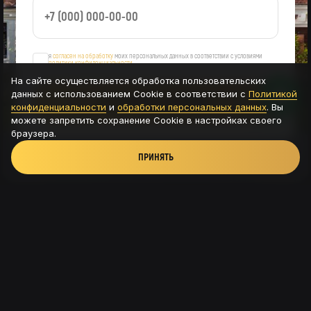
я
согласен на обработку
моих персональных данных в соответствии с условиями
политики конфиденциальности
На сайте осуществляется обработка пользовательских
данных с использованием Cookie в соответствии с
Политикой
ОСТАВИТЬ ЗАЯВКУ
конфиденциальности
и
обработки персональных данных
. Вы
можете запретить сохранение Cookie в настройках своего
браузера.
ПРИНЯТЬ
Новая Рига, ТРК Павлово подворье - д.Новинки,
115с8
+7 (926) 56-585-54