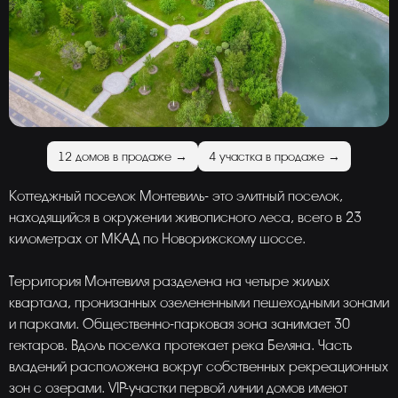
12 домов в продаже →
4 участка в продаже →
Коттеджный поселок Монтевиль- это элитный поселок,
находящийся в окружении живописного леса, всего в 23
километрах от МКАД по Новорижскому шоссе.
Территория Монтевиля разделена на четыре жилых
квартала, пронизанных озелененными пешеходными зонами
и парками. Общественно-парковая зона занимает 30
гектаров. Вдоль поселка протекает река Беляна. Часть
владений расположена вокруг собственных рекреационных
зон с озерами. VIP-участки первой линии домов имеют