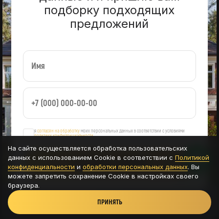
подборку подходящих
предложений
я
согласен на обработку
моих персональных данных в соответствии с условиями
политики конфиденциальности
На сайте осуществляется обработка пользовательских
данных с использованием Cookie в соответствии с
Политикой
ОСТАВИТЬ ЗАЯВКУ
конфиденциальности
и
обработки персональных данных
. Вы
можете запретить сохранение Cookie в настройках своего
браузера.
ПРИНЯТЬ