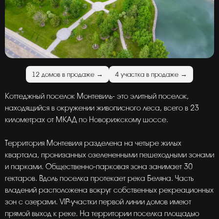
12 домов в продаже →
4 участка в продаже →
Коттеджный поселок Монтевиль- это элитный поселок,
находящийся в окружении живописного леса, всего в 23
километрах от МКАД по Новорижскому шоссе.
Территория Монтевиля разделена на четыре жилых
квартала, пронизанных озелененными пешеходными зонами
и парками. Общественно-парковая зона занимает 30
гектаров. Вдоль поселка протекает река Беляна. Часть
владений расположена вокруг собственных рекреационных
зон с озерами. VIP-участки первой линии домов имеют
прямой выход к реке. На территории поселка площадью