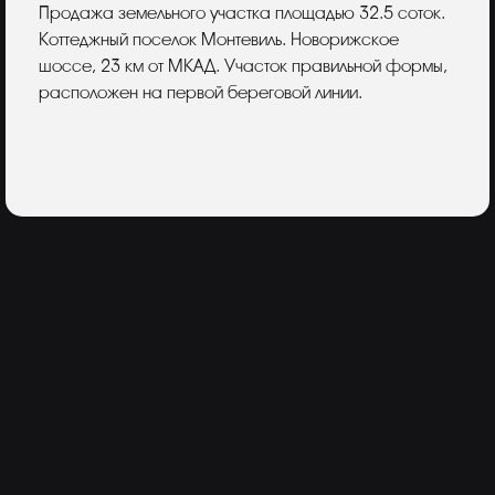
Описание
Продажа земельного участка площадью 32.5 соток.
Коттеджный поселок Монтевиль. Новорижское
шоссе, 23 км от МКАД. Участок правильной формы,
расположен на первой береговой линии.