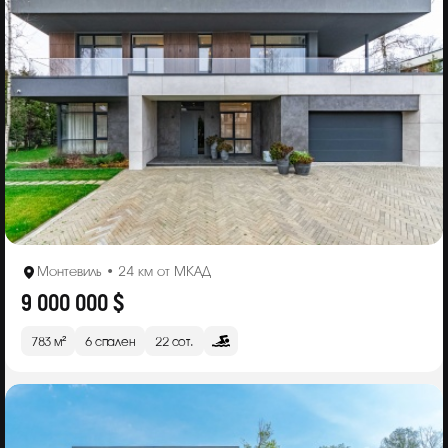
Монтевиль • 24 км от МКАД
9 000 000 $
783 м²
6 спален
22 сот.