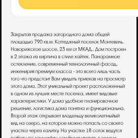
Описание
Закрытая продажа загородного дома общей
площадью 790 кв.м. Коттеджный поселок Монтевиль.
Новорижское шоссе, 23 км от МКАД.. Дом построен
в 2 этажа из кирпича в стиле хайтек. Панорамное
остекление, современный технологичный фасад,
инженирия премиум класса - это всего лишь часть
того что предстоит Вам увидеть приехав на просмотр
этого дома. Этот уникальный проект расположенный
в одном из лучших месте поселка, имеет видовые
характеристики. У дома удобное планировочное
решение, логистика дома понятна и функциональна.
Второй этаж открывает владельцу великолепныйый
вид на озеро, на которое можно попасть со своего
участка через калитку. На участке 18 соток ведутся