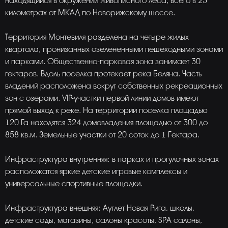
находящийся в окружении живописного леса, всего в 23
километрах от МКАД по Новорижскому шоссе.
Территория Монтевиля разделена на четыре жилых
квартала, пронизанных озелененными пешеходными зонами
и парками. Общественно-парковая зона занимает 30
гектаров. Вдоль поселка протекает река Беляна. Часть
владений расположена вокруг собственных рекреационных
зон с озерами. VIP-участки первой линии домов имеют
прямой выход к реке. На территории поселка площадью
120 Га находятся 324 домовладения площадью от 300 до
858 кв.м. Земельные участки от 20 соток до 1 Гектара.
Инфраструктура внутренняя: в парках и прогулочных зонах
расположатся яркие детские игровые комплексы и
универсальные спортивные площадки.
Инфраструктура внешняя: Аутлет Новая Рига, школы,
детские сады, магазины, салоны красоты, SPA салоны,