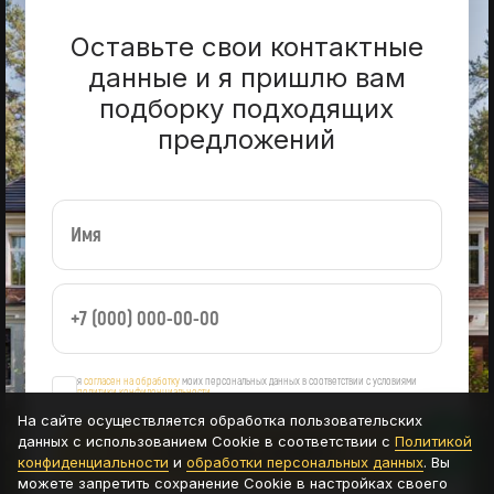
Оставьте свои контактные
данные и я пришлю вам
подборку подходящих
предложений
я
согласен на обработку
моих персональных данных в соответствии с условиями
политики конфиденциальности
На сайте осуществляется обработка пользовательских
данных с использованием Cookie в соответствии с
Политикой
ОСТАВИТЬ ЗАЯВКУ
конфиденциальности
и
обработки персональных данных
. Вы
можете запретить сохранение Cookie в настройках своего