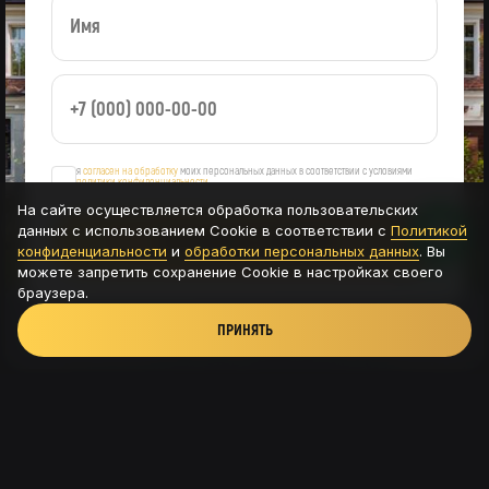
я
согласен на обработку
моих персональных данных в соответствии с условиями
политики конфиденциальности
На сайте осуществляется обработка пользовательских
данных с использованием Cookie в соответствии с
Политикой
ОСТАВИТЬ ЗАЯВКУ
конфиденциальности
и
обработки персональных данных
. Вы
можете запретить сохранение Cookie в настройках своего
браузера.
ПРИНЯТЬ