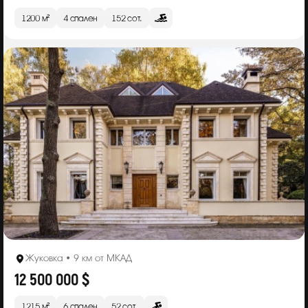
1200 м²
4 спален
152 сот.
Жуковка • 9 км от МКАД
12 500 000 $
1215 м²
6 спален
52 сот.