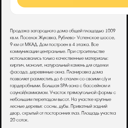
Описание
Продажа загородного дома общей площадью 1009
кв.м. Поселок Жуковка, Рублево- Успенское шоссе,
9 км от МКАД. Дом построен в 4 этажа. Все
коммуникации центральные. При строительстве
использовались только качественные материалы:
кирпич, монолит, натуральный камень для отделки
фасада, деревянные окна. Планировка дома
позволяет разместить до 6 спален со своими с/у и
гардеробными. Большая SPA-зона с бассейном и
сауной/хаммамом. Участок прямоугольной формы с
небольшим перепадом высот. На участке крупные
лесные деревья: сосны, дубы. Приватный задний
двор, скрытый от посторонних глаз. Площадь участка
20 соток.