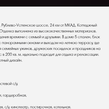
 Рублево-Успенское шоссе, 24 км от МКАД. Коттеджный
 Отделка выполнена из высококачественных материалов.
ения времени с семьей и друзьями. В доме 5 спален, блок
 с панорамными окнами и выходом на летнюю террасу, где
 семейных ужинов, дружеских посиделок и праздников на
в 200 кв. м, идеально подходит для отдыха и релаксации.
тный дизайн.
стевой с/у,
ми, гардеробная,
, c/у, кинотеатр, постирочная, котельная.