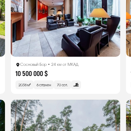
Сосновый Бор • 24 км от МКАД
10 500 000 $
2038 м²
6 спален
70 сот.