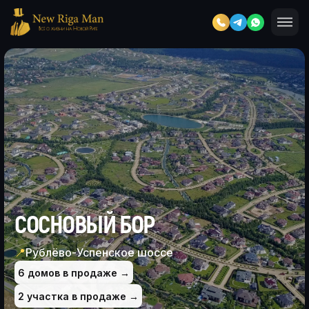
СОСНОВЫЙ БОР
📍
Рублёво-Успенское шоссе
6 домов в продаже →
2 участка в продаже →